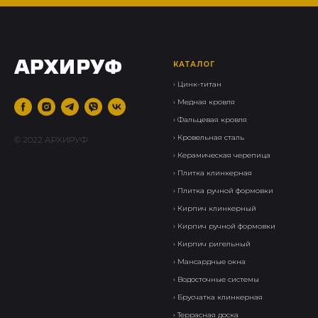
КАТАЛОГ
›
Цинк-титан
› Медная кровля
› Фальцевая кровля
›
Кровельная сталь
© 2022 АРХИРУФ
›
Керамическая черепица
› Плитка клинкерная
›
Плитка ручной формовки
›
Кирпич клинкерный
› Кирпич ручной формовки
›
Кирпич ригельный
›
Мансардные окна
›
Водосточные системы
›
Брусчатка клинкерная
›
Террасная доска