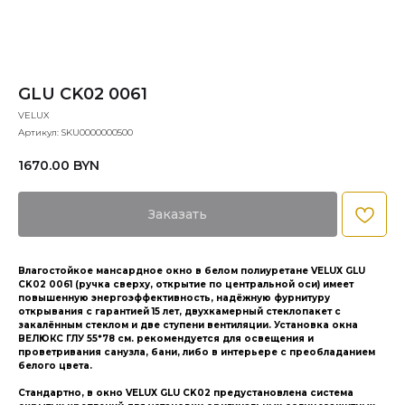
GLU CK02 0061
VELUX
Артикул:
SKU0000000500
1670.00
BYN
Заказать
Влагостойкое мансардное окно в белом полиуретане VELUX GLU
CK02 0061 (ручка сверху, открытие по центральной оси) имеет
повышенную энергоэффективность, надёжную фурнитуру
открывания с гарантией 15 лет, двухкамерный стеклопакет с
закалённым стеклом и две ступени вентиляции. Установка окна
ВЕЛЮКС ГЛУ 55*78 см. рекомендуется для освещения и
проветривания санузла, бани, либо в интерьере с преобладанием
белого цвета.
Стандартно, в окно VELUX GLU CK02 предустановлена система