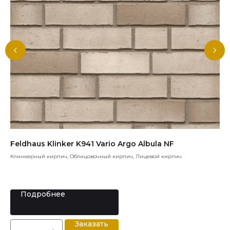
Feldhaus Klinker K941 Vario Argo Albula NF
Sk
Клинкерный кирпич, Облицовочный кирпич, Лицевой кирпич
Риг
Диз
9.
Подробнее
Заказать