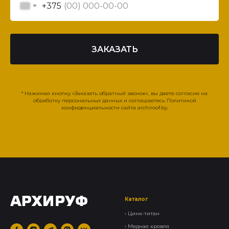
+375
ЗАКАЗАТЬ
* Нажимая кнопку «Заказать обратный звонок», вы даете согласие на
обработку персональных данных и соглашаетесь Политикой
конфиденциальности сайта archiroof.by.
Каталог
›
Цинк-титан
› Медная кровля