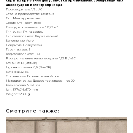
скрытых креплений для установки оригинальных солнцезащитных
аксессуаров и электропривода.
Производитель: VELUX
Страна производства: Венгрия
Тип: Мансардное окно
Серия: Стандарт Плюс
Площадь остекления в м²: 0,22 м²
Тип ручки: Ручка сверху
Тип стеклопакета: Двухкамерный
Заполнение: Аргон
Покрытие: Полиуретан
Гарантия, лет: 5
Код стеклопакета: --61
R сопротивление теплопередаче: 1,52 Вт/м2С
Uw окна: 1,1 (Вт/м2K)
Ug стеклопакета: 0,6 (Вт/м2K)
Rw окна: 32 дБ
Открывание: По центральной оси
Материал рамы: Дерево термированное 00--
Размер окна: 55x78 см.
lwh: 577x916x170 mm
Weight: 22506 g
Смотрите также: