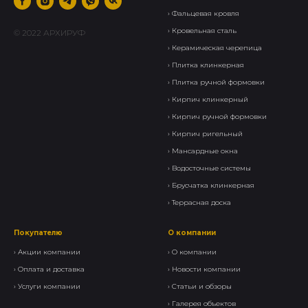
› Фальцевая кровля
›
Кровельная сталь
© 2022 АРХИРУФ
›
Керамическая черепица
› Плитка клинкерная
›
Плитка ручной формовки
›
Кирпич клинкерный
› Кирпич ручной формовки
›
Кирпич ригельный
›
Мансардные окна
›
Водосточные системы
›
Брусчатка клинкерная
›
Террасная доска
Покупателю
О компании
›
Акции компании
›
О компании
›
Оплата и доставка
›
Новости компании
›
Услуги компании
›
Статьи и обзоры
›
Галерея объектов