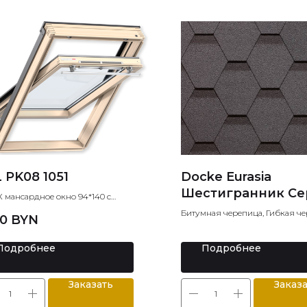
 PK08 1051
Docke Eurasia
Шестигранник С
 мансардное окно 94*140 с
амерным стеклопакетом ручка
Битумная черепица, Гибкая че
30
BYN
.
Мягкая кровля
Подробнее
Подробнее
Заказать
Заказ