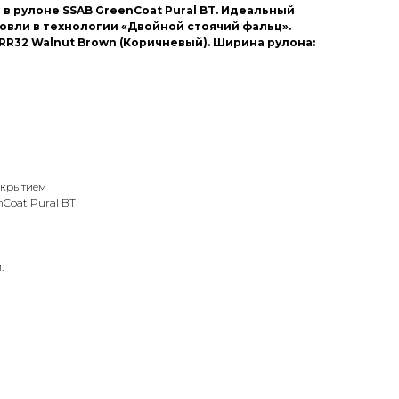
в рулоне SSAB GreenCoat Pural BT. Идеальный
овли в технологии «Двойной стоячий фальц».
 RR32 Walnut Brown (Коричневый). Ширина рулона:
окрытием
Coat Pural BT
.