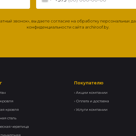
ратный звонок», вы даете согласие на обработку персональных д
конфиденциальности сайта archiroof.by.
г
Покупателю
тан
›
Акции компании
 кровля
›
Оплата и доставка
вая кровля
›
Услуги компании
ная сталь
еская черепица
 клинкерная