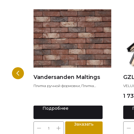
662
Vandersanden Maltings
GZL
Плитка ручной формовки, Плитка
VELUX
клинкерная, Плитка под кирпич
однок
вочный
1 7
сверху
Подробнее
ть
Заказать