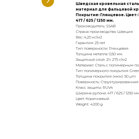
Шведская кровельная сталь 
материал для фальцевой кр
Покрытие: Глянцевое. Цвет:
417 / 625 / 1250 мм.
Производитель: SSAB
Страна производства: Швеция
Вес: 4,20 кг/м2
Гарантия: 25 лет
Тип поверхности: Глянцевая
Толщина металла: 0,50 мм.
Защитный слой: Zn 275 г/м2
Материал: Сталь с полимерным п
Тип полимерного покрытия: Green
Толщина покрытия (мкм): 50 µm
Поверхность: Структурированная
Класс защиты: RUV4
Ширина рулона: 417 / 625 / 1250 мм
Цвет: Коричневый
Weight: 4200 g