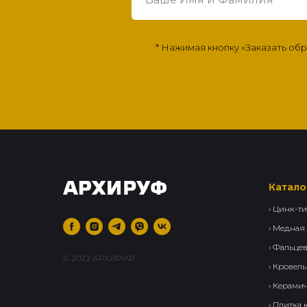
* Нажимая кнопку «Заказать об
Катало
›
Цинк-ти
› Медная
› Фальце
© 2022 АРХИРУФ
›
Кровель
›
Керамич
› Плитка