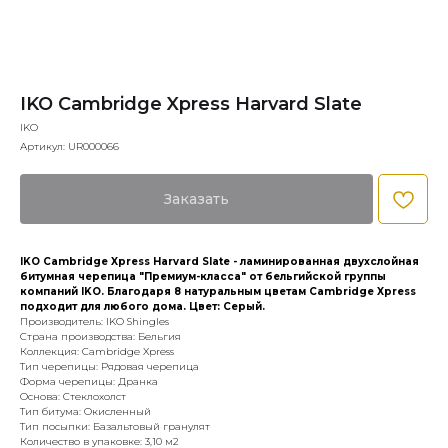
IKO Cambridge Xpress Harvard Slate
IKO
Артикул:
UR000066
Заказать
IKO Cambridge Xpress Harvard Slate - ламинированная двухслойная
битумная черепица "Премиум-класса" от бельгийской группы
компаний IKO. Благодаря 8 натуральным цветам Cambridge Xpress
подходит для любого дома. Цвет: Серый.
Производитель: IKO Shingles
Страна производства: Бельгия
Коллекция: Cambridge Xpress
Тип черепицы: Рядовая черепица
Форма черепицы: Дранка
Основа: Стеклохолст
Тип битума: Окисленный
Тип посыпки: Базальтовый гранулят
Количество в упаковке: 3,10 м2