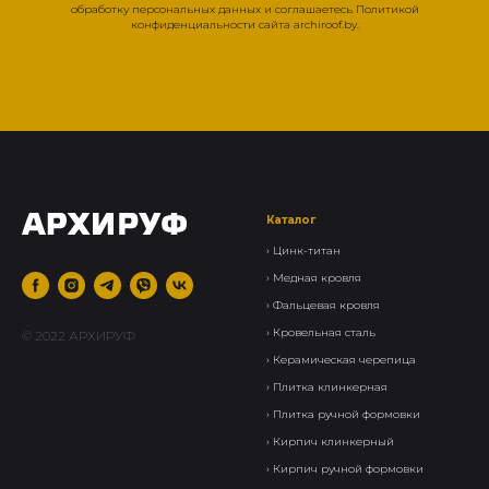
обработку персональных данных и соглашаетесь Политикой
конфиденциальности сайта archiroof.by.
Каталог
›
Цинк-титан
› Медная кровля
› Фальцевая кровля
›
Кровельная сталь
© 2022 АРХИРУФ
›
Керамическая черепица
› Плитка клинкерная
›
Плитка ручной формовки
›
Кирпич клинкерный
› Кирпич ручной формовки