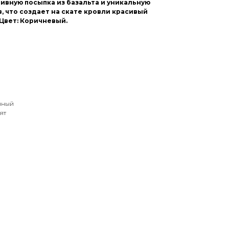
ивную посыпка из базальта и уникальную
 что создает на скате кровли красивый
Цвет: Коричневый.
нный
ят