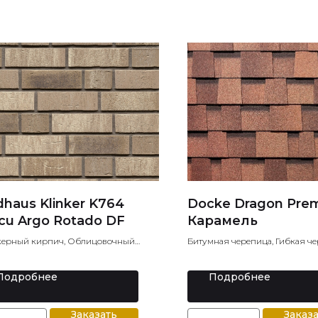
dhaus Klinker K764
Docke Dragon Pre
cu Argo Rotado DF
Карамель
керный кирпич, Облицовочный
Битумная черепица, Гибкая че
ч, Лицевой кирпич
Мягкая кровля
Подробнее
Подробнее
Заказать
Заказ