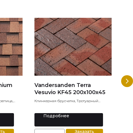
mium
Vandersanden Terra
BR
Vesuvio KF45 200x100x45
Цеме
чере
репица,
Клинкерная брусчатка, Тротуарный
клинкер, Тротуарная плитка
Подробнее
ать
Заказать