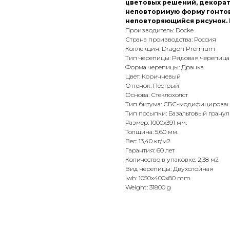
цветовых решений, декорат
неповторимую форму гонтов,
неповторяющийся рисунок. 
Производитель: Docke
Страна производства: Россия
Коллекция: Dragon Premium
Тип черепицы: Рядовая черепица
Форма черепицы: Дранка
Цвет: Коричневый
Оттенок: Пестрый
Основа: Стеклохолст
Тип битума: СБС-модифицирова
Тип посыпки: Базальтовый гранул
Размер: 1000x391 мм.
Толщина: 5,60 мм.
Вес: 13,40 кг/м2
Гарантия: 60 лет
Количество в упаковке: 2,38 м2
Вид черепицы: Двухслойная
lwh: 1050x400x80 mm
Weight: 31800 g