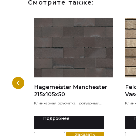
Смотрите также:
K49 LF
Hagemeister Manchester
Fel
215x105x50
Vas
й кирпич,
Клинкерная брусчатка, Тротуарный
Клин
йнерский
клинкер, Тротуарная плитка
кирпи
Подробнее
ть
Заказать