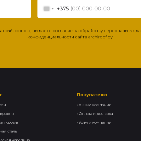
+375
ратный звонок», вы даете согласие на обработку персональных д
конфиденциальности сайта archiroof.by.
г
Покупателю
тан
›
Акции компании
 кровля
›
Оплата и доставка
вая кровля
›
Услуги компании
ная сталь
еская черепица