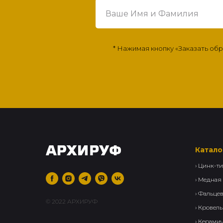
* Нажимая кнопку «Заказать об
Катало
›
Цинк-ти
› Медная
› Фальце
© 2022 АРХИРУФ
›
Кровель
›
Керамич