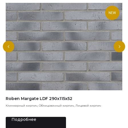
NEW
Roben Margate LDF 290x115x52
IK
Клинкерный кирпич, Облицовочный кирпич, Лицевой кирпич
Бит
Подробнее