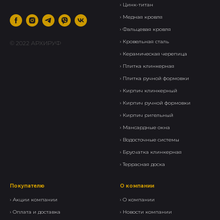
›
Цинк-титан
› Медная кровля
› Фальцевая кровля
›
Кровельная сталь
© 2022 АРХИРУФ
›
Керамическая черепица
› Плитка клинкерная
›
Плитка ручной формовки
›
Кирпич клинкерный
› Кирпич ручной формовки
›
Кирпич ригельный
›
Мансардные окна
›
Водосточные системы
›
Брусчатка клинкерная
›
Террасная доска
Покупателю
О компании
›
Акции компании
›
О компании
›
Оплата и доставка
›
Новости компании