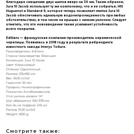
благодаря смещению двух шипов вверх на 30 мм. Таким образом,
Jura 10 Jacob использует ту же компоновку, что и ее собратья, H10
Huguenot и Standard 9, которое теперь позволяет плитке Jura 10
Jacob обеспечивать идеальную водонепроницаемость при любых
обстоятельствах, в том числе на крышах с низким уклоном. Следует
отметить, что это нововведение также усиливает устойчивость
всего покрытия.
Edilians — французская компания-производитель керамической
черепицы. Появилась в 2018 году в результате ребрендинга
известного завода Imerys Toiture.
Производитель: Edilians
Страна производства: Франция
Коллекция: Jura 10 Jacob
Цвет: Коричневый
Оттенок: Однотонный
Размер: 315x455 мм.
Вес: 43,00 кг/м2
Гарантия: 50 лет
Профиль: Низкопрофильная
Покрытие: Ангобированное
Угол уклона кровли: 14°
Шаг обрешетки: 340-378 мм.
Кол-во на поддоне: 240 шт.
Расход: 10,00 шт/м2
Weight: 4300 g
Смотрите также: