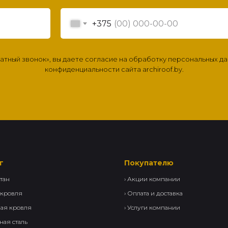
+375
ратный звонок», вы даете согласие на обработку персональных д
конфиденциальности сайта archiroof.by.
г
Покупателю
тан
›
Акции компании
 кровля
›
Оплата и доставка
вая кровля
›
Услуги компании
ная сталь