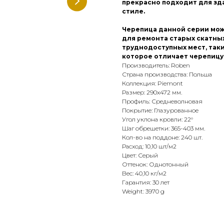
прекрасно подходит для зда
стиле.
Черепица данной серии може
для ремонта старых скатны
труднодоступных мест, таки
которое отличает черепицу
Производитель: Roben
Страна производства: Польша
Коллекция: Piemont
Размер: 290x472 мм.
Профиль: Средневолновая
Покрытие: Глазурованное
Угол уклона кровли: 22°
Шаг обрешетки: 365-403 мм.
Кол-во на поддоне: 240 шт.
Расход: 10,10 шт/м2
Цвет: Серый
Оттенок: Однотонный
Вес: 40,10 кг/м2
Гарантия: 30 лет
Weight: 3970 g