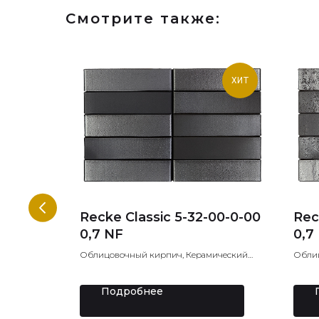
Смотрите также:
ХИТ
llé
Recke Classic 5-32-00-0-00
Rec
0,7 NF
0,7
альная
Облицовочный кирпич, Керамический
Облиц
кирпич, Лицевой кирпич
кирпи
Подробнее