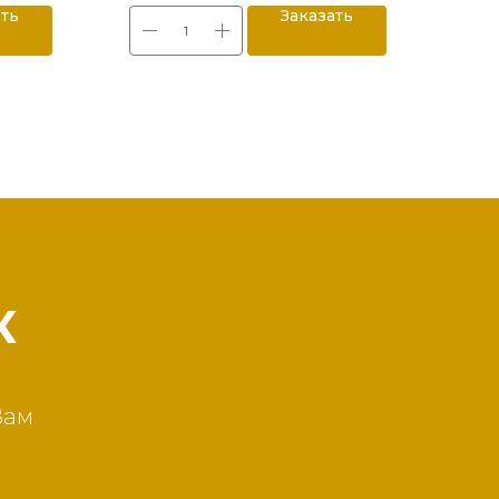
ать
Заказать
К
Вам