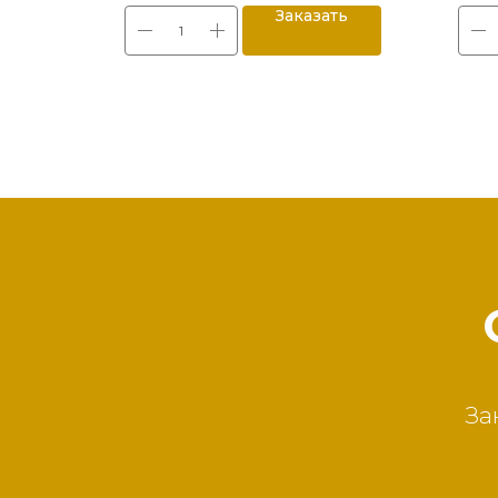
ть
Заказать
За