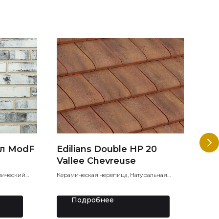
л ModF
Edilians Double HP 20
GZL
Vallee Chevreuse
VELU
одно
мический
Керамическая черепица, Натуральная
1 5
сверх
черепица
Подробнее