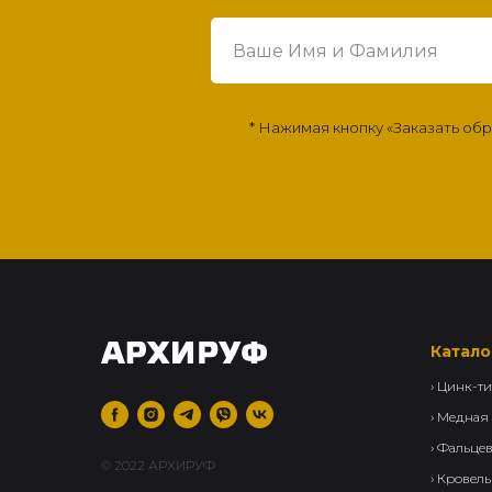
* Нажимая кнопку «Заказать об
Катало
›
Цинк-ти
› Медная
› Фальце
© 2022 АРХИРУФ
›
Кровель