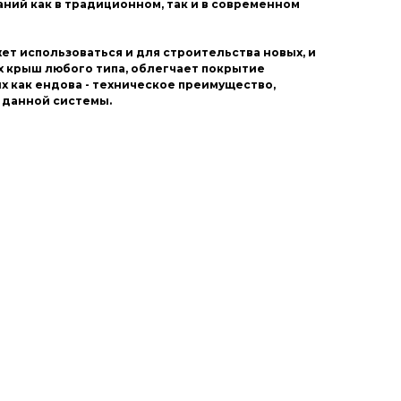
ний как в традиционном, так и в современном
т использоваться и для строительства новых, и
х крыш любого типа, облегчает покрытие
х как ендова - техническое преимущество,
 данной системы.