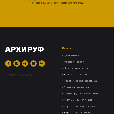
конфиденциальности сайта archiroof.by.
Каталог
›
Цинк-титан
› Медная кровля
› Фальцевая кровля
›
Кровельная сталь
© 2022 АРХИРУФ
›
Керамическая черепица
› Плитка клинкерная
›
Плитка ручной формовки
›
Кирпич клинкерный
› Кирпич ручной формовки
›
Кирпич ригельный