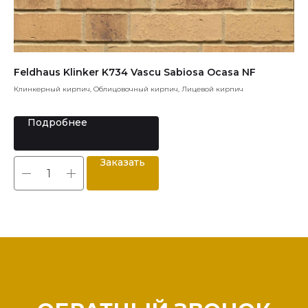
Feldhaus Klinker K734 Vascu Sabiosa Ocasa NF
Va
Клинкерный кирпич, Облицовочный кирпич, Лицевой кирпич
Пли
Подробнее
Заказать