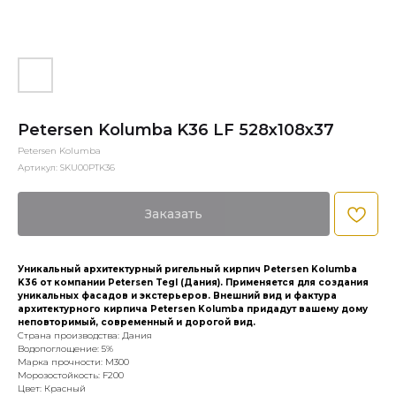
Petersen Kolumba K36 LF 528x108x37
Petersen Kolumba
Артикул:
SKU00PTK36
Заказать
Уникальный архитектурный ригельный кирпич Petersen Kolumba
K36 от компании Petersen Tegl (Дания). Применяется для создания
уникальных фасадов и экстерьеров. Внешний вид и фактура
архитектурного кирпича Petersen Kolumba придадут вашему дому
неповторимый, современный и дорогой вид.
Страна производства: Дания
Водопоглощение: 5%
Марка прочности: М300
Морозостойкость: F200
Цвет: Красный