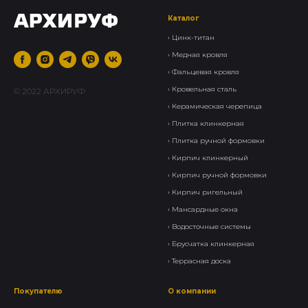
Каталог
›
Цинк-титан
› Медная кровля
› Фальцевая кровля
›
Кровельная сталь
© 2022 АРХИРУФ
›
Керамическая черепица
› Плитка клинкерная
›
Плитка ручной формовки
›
Кирпич клинкерный
› Кирпич ручной формовки
›
Кирпич ригельный
›
Мансардные окна
›
Водосточные системы
›
Брусчатка клинкерная
›
Террасная доска
Покупателю
О компании