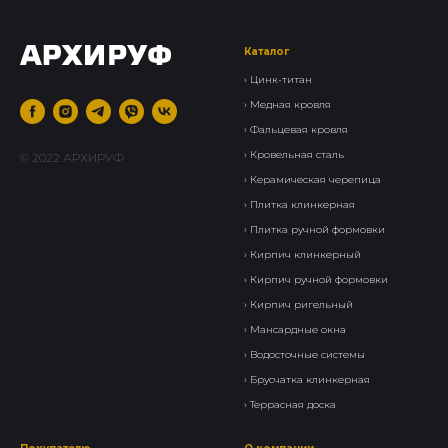
Каталог
›
Цинк-титан
› Медная кровля
› Фальцевая кровля
›
Кровельная сталь
© 2022 АРХИРУФ
›
Керамическая черепица
› Плитка клинкерная
›
Плитка ручной формовки
›
Кирпич клинкерный
› Кирпич ручной формовки
›
Кирпич ригельный
›
Мансардные окна
›
Водосточные системы
›
Брусчатка клинкерная
›
Террасная доска